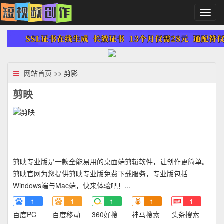
切
换
导
航
网站首页
>> 剪影
剪映
剪映专业版是一款全能易用的桌面端剪辑软件，让创作更简单。
剪映官网为您提供剪映专业版免费下载服务，专业版包括
Windows端与Mac端，快来体验吧！...
1
1
1
1
1
百度PC
百度移动
360好搜
神马搜索
头条搜索