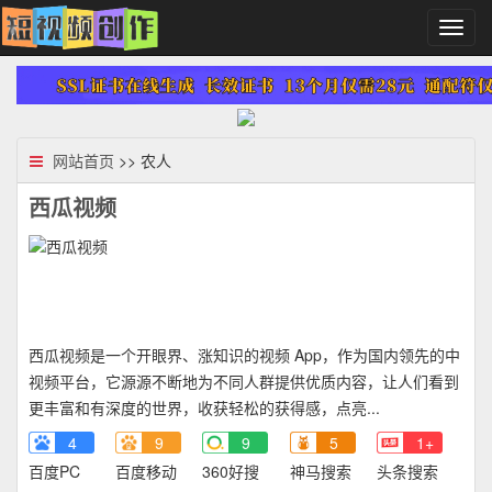
切
换
导
航
网站首页
>> 农人
​西瓜视频
西瓜视频是一个开眼界、涨知识的视频 App，作为国内领先的中
视频平台，它源源不断地为不同人群提供优质内容，让人们看到
更丰富和有深度的世界，收获轻松的获得感，点亮...
4
9
9
5
1+
百度PC
百度移动
360好搜
神马搜索
头条搜索