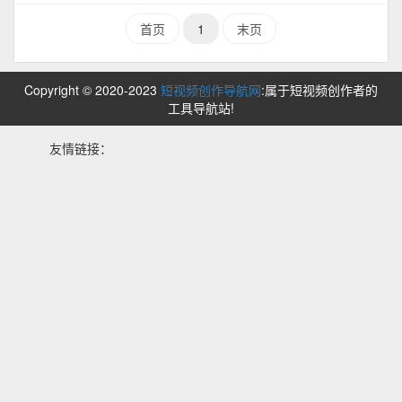
首页
1
末页
Copyright © 2020-2023
短视频创作导航网
:属于短视频创作者的
工具导航站!
友情链接：