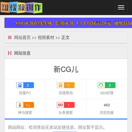
切
换
导
航
网站首页
>>
视频素材
>> 正文
网站信息
新CG儿
2
1-
3
百度PC
百度移动
360好搜
1+
1
463
神马搜索
头条搜索
浏览热度
检测贵站无本站友链信息，网址暂不显示。
网站网址：